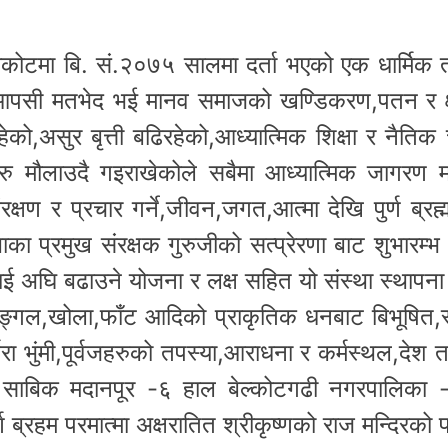
वाकोटमा बि. सं.२०७५ सालमा दर्ता भएको एक धार्मिक 
रुमा आपसी मतभेद भई मानव समाजको खण्डिकरण,पतन र
को,असुर बृत्ती बढिरहेको,आध्यात्मिक शिक्षा र नैतिक
राहरु मौलाउदै गइराखेकोले सबैमा आध्यात्मिक जागरण
क्षण र प्रचार गर्ने,जीवन,जगत,आत्मा देखि पुर्ण ब्रह
थाका प्रमुख संरक्षक गुरुजीको सत्प्रेरणा बाट शुभार
लाई अघि बढाउने योजना र लक्ष सहित यो संस्था स्थाप
जङ्गल,खोला,फाँट आदिको प्राकृतिक धनबाट बिभूषित,स्व
्बरा भुंमी,पूर्वजहरुको तपस्या,आराधना र कर्मस्थल,दे
साबिक मदानपूर -६ हाल बेल्कोटगढी नगरपालिका -१३,ह
 ब्रहम परमात्मा अक्षरातित श्रीकृष्णको राज मन्दिरको