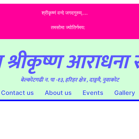
श्रीकृष्णं वन्दे जगदगुरुम्....
तमसोमा ज्योतिर्गमय:
 श्रीकृष्ण आराधना स
बेल्कोटगढी न. पा -१३, हरिहर क्षेत्र , दाङ्गमै, नुवाकोट
Contact us
About us
Events
Gallery