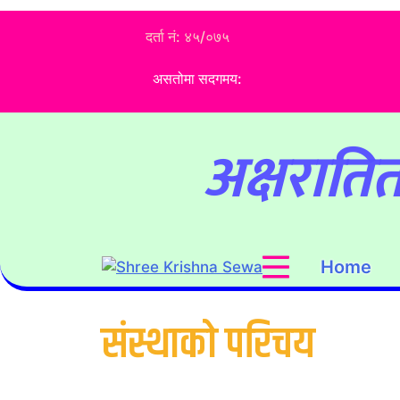
Skip
दर्ता नं: ४५/०७५
to
content
असतोमा सदगमय:
अक्षरातित
Home
Shree Krishna Sewa
संस्थाको परिचय