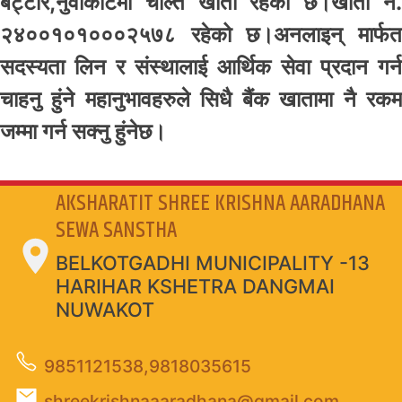
बट्टार,नुवाकोटमा चल्ति खाता रहेको छ।खाता नं.
२४००१०१०००२५७८ रहेको छ।अनलाइन् मार्फत
सदस्यता लिन र संस्थालाई आर्थिक सेवा प्रदान गर्न
चाहनु हुंने महानुभावहरुले सिधै बैंक खातामा नै रकम
जम्मा गर्न सक्नु हुंनेछ।
AKSHARATIT SHREE KRISHNA AARADHANA
SEWA SANSTHA
BELKOTGADHI MUNICIPALITY -13
HARIHAR KSHETRA DANGMAI
NUWAKOT
9851121538,9818035615
shreekrishnaaaradhana@gmail.com